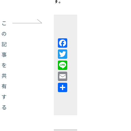
す。
こ
の
Facebook
記
Twitter
事
Line
を
Email
共
共
有
有
す
る