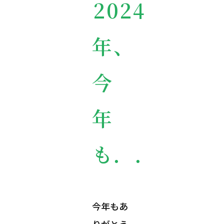
2024
年、
今
年
も．．
今年もあ