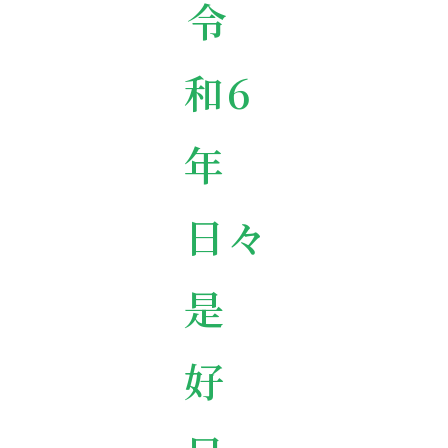
令
和6
年
日々
是
好