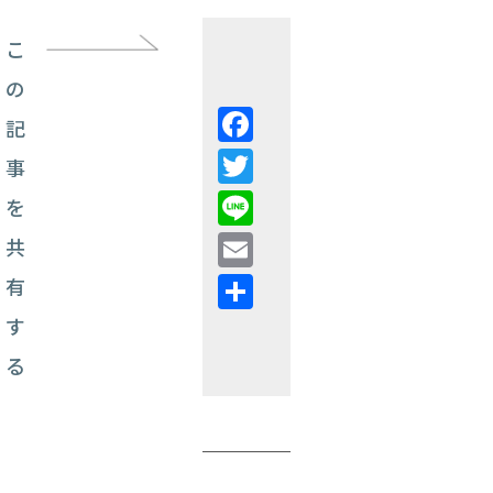
こ
の
Facebook
記
Twitter
事
Line
を
Email
共
共
有
有
す
る